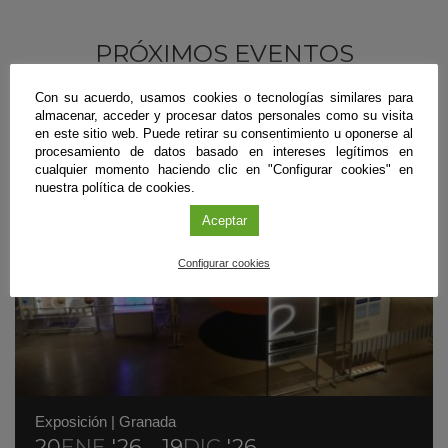
PRÓXIMOS EVENTOS
Con su acuerdo, usamos cookies o tecnologías similares para
almacenar, acceder y procesar datos personales como su visita
en este sitio web. Puede retirar su consentimiento u oponerse al
procesamiento de datos basado en intereses legítimos en
cualquier momento haciendo clic en "Configurar cookies" en
nuestra política de cookies.
Aceptar
Configurar cookies
Exposición
|
Granada
20
ENE
'26 - 19
DIC
'26