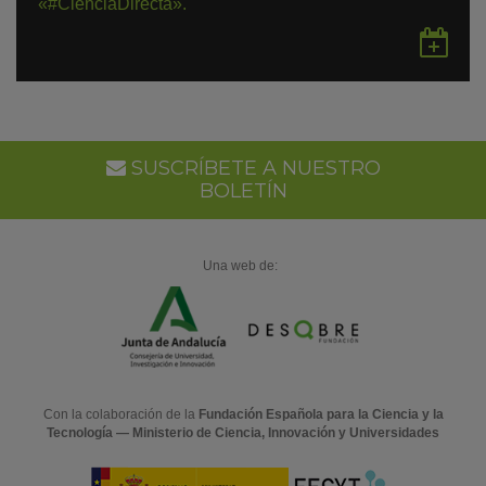
«#CienciaDirecta».
Gu
en
Go
Ca
SUSCRÍBETE A NUESTRO
BOLETÍN
Una web de:
Con la colaboración de la
Fundación Española para la Ciencia y la
Tecnología — Ministerio de Ciencia, Innovación y Universidades