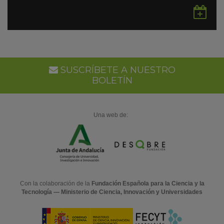
Gu
en
Go
Ca
SUSCRÍBETE A NUESTRO
BOLETÍN
Una web de:
Con la colaboración de la
Fundación Española para la Ciencia y la
Tecnología — Ministerio de Ciencia, Innovación y Universidades