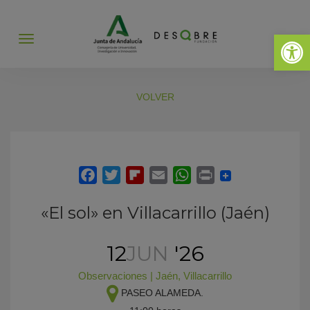
Abrir 
Abrir
menú
VOLVER
«El sol» en Villacarrillo (Jaén)
12
JUN
'26
Observaciones
|
Jaén
,
Villacarrillo
PASEO ALAMEDA.