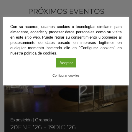
PRÓXIMOS EVENTOS
Con su acuerdo, usamos cookies o tecnologías similares para
almacenar, acceder y procesar datos personales como su visita
en este sitio web. Puede retirar su consentimiento u oponerse al
procesamiento de datos basado en intereses legítimos en
cualquier momento haciendo clic en "Configurar cookies" en
nuestra política de cookies.
Aceptar
Configurar cookies
Exposición
|
Granada
20
ENE
'26 - 19
DIC
'26