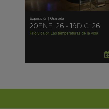
Exposición
|
Granada
20
ENE
'26 - 19
DIC
'26
Frío y calor. Las temperaturas de la vida