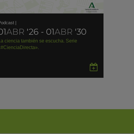
Podcast
|
01
ABR
'26 - 01
ABR
'30
La ciencia también se escucha. Serie
«#CienciaDirecta».
rdar
Guardar
en
gle
Google
endar
Calendar