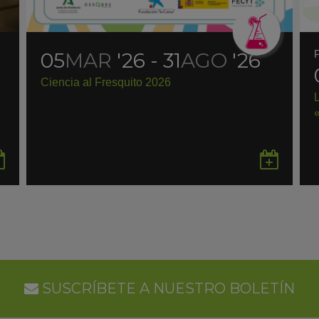
05
MAR
'26 - 31
AGO
'26
Ciencia al Fresquito 2026
Guardar
Gua
en
en
Google
Goo
Calendar
Cal
SUSCRÍBETE A NUESTRO BOLETÍN