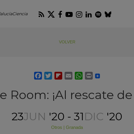
RSS
Twitter
Facebook
Youtube
Instagram
LinkedIn
Spotify
Blues
alucíaCiencia
VOLVER
 Room: ¡Al rescate de 
23
JUN
'20 - 31
DIC
'20
Otros
|
Granada