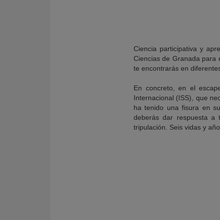
Ciencia participativa y a
Ciencias de Granada para q
te encontrarás en diferent
En concreto, en el esca
Internacional (ISS), que nec
ha tenido una fisura en s
deberás dar respuesta a t
tripulación. Seis vidas y a
KY