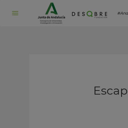
#And
Abrir
menú
Escape