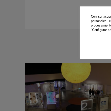
Con su acuer
personales 
procesamien
"Configurar co