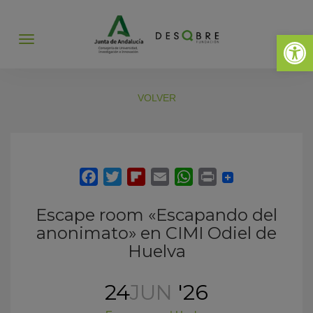
Abrir 
Abrir
menú
VOLVER
Escape room «Escapando del
anonimato» en CIMI Odiel de
Huelva
24
JUN
'26