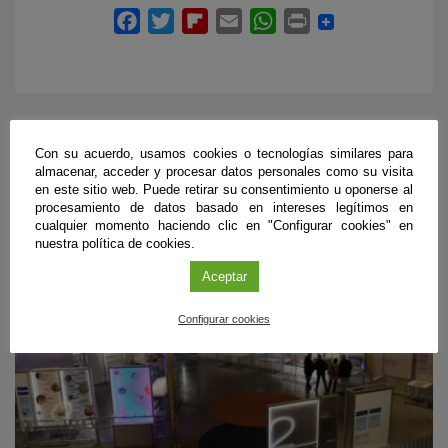
Con su acuerdo, usamos cookies o tecnologías similares para
PRÓXIMOS EVENTOS
almacenar, acceder y procesar datos personales como su visita
en este sitio web. Puede retirar su consentimiento u oponerse al
procesamiento de datos basado en intereses legítimos en
cualquier momento haciendo clic en "Configurar cookies" en
nuestra política de cookies.
Aceptar
Configurar cookies