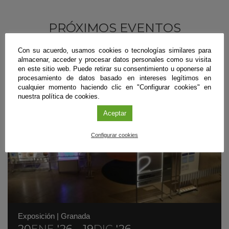
PRÓXIMOS EVENTOS
Con su acuerdo, usamos cookies o tecnologías similares para
almacenar, acceder y procesar datos personales como su visita
en este sitio web. Puede retirar su consentimiento u oponerse al
procesamiento de datos basado en intereses legítimos en
cualquier momento haciendo clic en "Configurar cookies" en
nuestra política de cookies.
Aceptar
Configurar cookies
Exposición
|
Granada
20
ENE
'26 - 19
DIC
'26