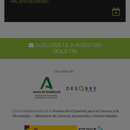
«#CienciaDirecta».
Gu
en
Go
Ca
SUSCRÍBETE A NUESTRO
BOLETÍN
Una web de:
Con la colaboración de la
Fundación Española para la Ciencia y la
Tecnología — Ministerio de Ciencia, Innovación y Universidades