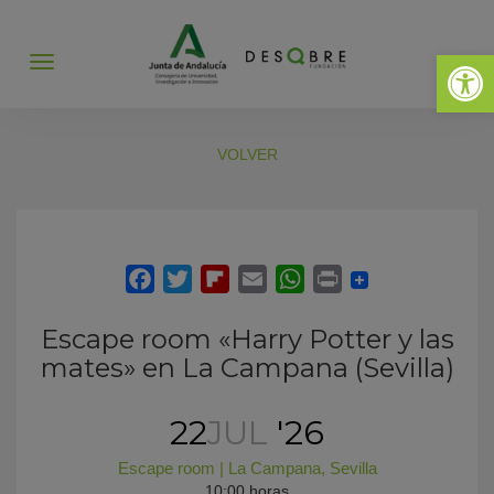
Abrir 
Abrir
menú
VOLVER
Escape room «Harry Potter y las
mates» en La Campana (Sevilla)
22
JUL
'26
Escape room
|
La Campana
,
Sevilla
10:00 horas