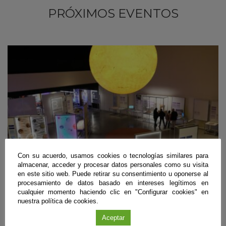
PRÓXIMOS EVENTOS
Con su acuerdo, usamos cookies o tecnologías similares para
almacenar, acceder y procesar datos personales como su visita
en este sitio web. Puede retirar su consentimiento u oponerse al
procesamiento de datos basado en intereses legítimos en
cualquier momento haciendo clic en "Configurar cookies" en
Exposición
|
Granada
nuestra política de cookies.
20
ENE
'26 - 19
DIC
'26
Aceptar
Frío y calor. Las temperaturas de la vida