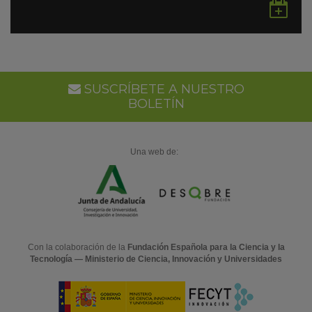
Gu
en
Go
Ca
SUSCRÍBETE A NUESTRO
BOLETÍN
Una web de:
Con la colaboración de la
Fundación Española para la Ciencia y la
Tecnología — Ministerio de Ciencia, Innovación y Universidades