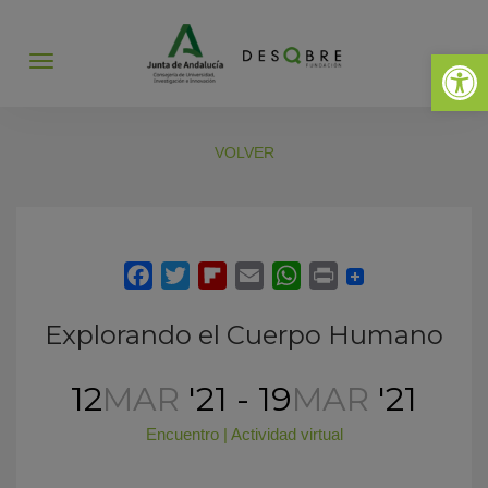
Abrir 
Abrir
menú
VOLVER
Explorando el Cuerpo Humano
12
MAR
'21 - 19
MAR
'21
Encuentro
|
Actividad virtual