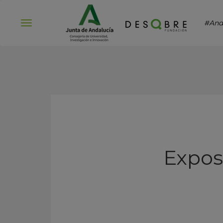
#And
Abrir
menú
Expos