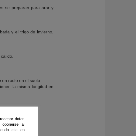
ores se preparan para arar y
ada y el trigo de invierno,
cálido.
 en rocío en el suelo.
tienen la misma longitud en
rocesar datos
 oponerse al
norte.
endo clic en