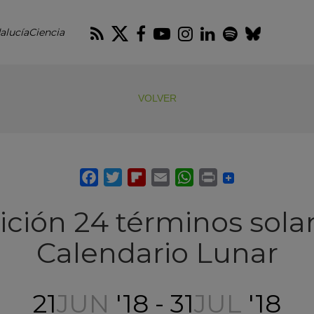
RSS
Twitter
Facebook
Youtube
Instagram
LinkedIn
Spotify
Blues
alucíaCiencia
VOLVER
ición 24 términos solar
Calendario Lunar
21
JUN
'18 - 31
JUL
'18