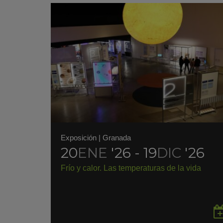
Exposición
|
Granada
20
ENE
'26 - 19
DIC
'26
Frío y calor. Las temperaturas de la vida