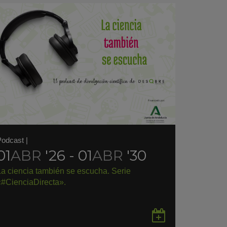
Podcast
|
01
ABR
'26 - 01
ABR
'30
La ciencia también se escucha. Serie
«#CienciaDirecta».
rdar
Guardar