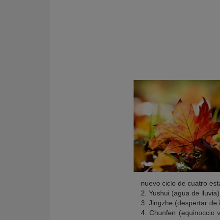
KY
nuevo ciclo de cuatro est
2. Yushui (agua de lluvia)
3. Jingzhe (despertar de 
4. Chunfen (equinoccio v