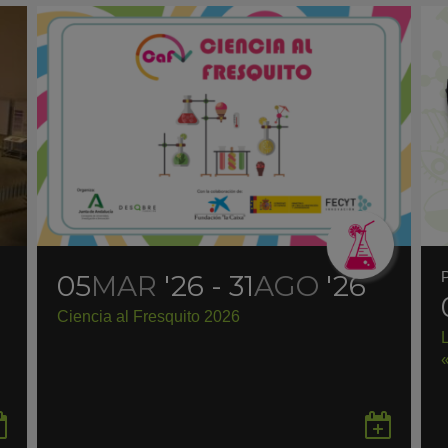
05
MAR
'26 - 31
AGO
'26
Ciencia al Fresquito 2026
Guardar
Gua