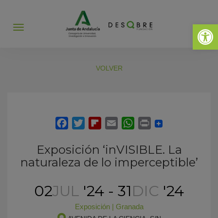
Abrir 
Abrir
menú
VOLVER
Exposición ‘inVISIBLE. La
naturaleza de lo imperceptible’
02
JUL
'24 - 31
DIC
'24
Exposición
|
Granada