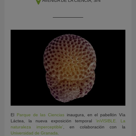
AVENIDA DE LA CIENCIA, S/N
KY
El
Parque de las Ciencias
inaugura, en el pabellón Vía
Láctea, la nueva exposición temporal
‘inVISIBLE. La
naturaleza imperceptible’
, en colaboración con la
Universidad de Granada
.