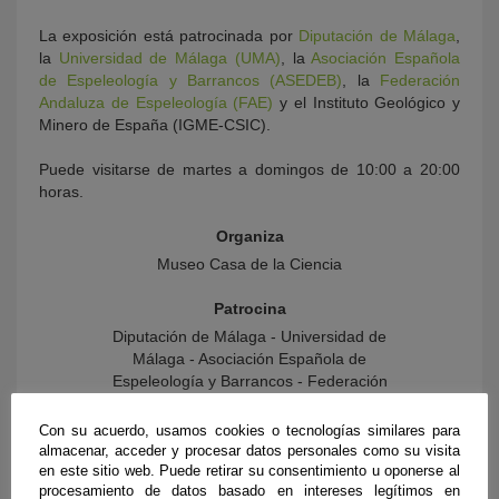
La exposición está patrocinada por
Diputación de Málaga
,
la
Universidad de Málaga (UMA)
, la
Asociación Española
de Espeleología y Barrancos (ASEDEB)
, la
Federación
Andaluza de Espeleología (FAE)
y el Instituto Geológico y
Minero de España (IGME-CSIC).
Puede visitarse de martes a domingos de 10:00 a 20:00
horas.
Organiza
Museo Casa de la Ciencia
Patrocina
Diputación de Málaga - Universidad de
Málaga - Asociación Española de
Espeleología y Barrancos - Federación
Andaluza de Espeleología - Instituto
Geológico y Minero de España
Con su acuerdo, usamos cookies o tecnologías similares para
almacenar, acceder y procesar datos personales como su visita
en este sitio web. Puede retirar su consentimiento u oponerse al
procesamiento de datos basado en intereses legítimos en