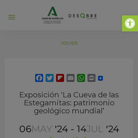
Abrir 
Abrir
menú
VOLVER
Exposición ‘La Cueva de las
Estegamitas: patrimonio
geológico mundial’
06
MAY
'24 - 14
JUL
'24