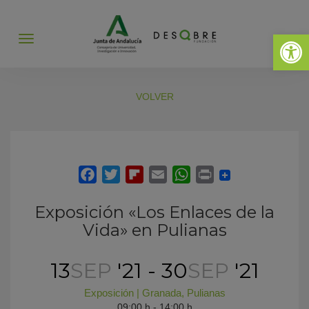
Abrir 
Abrir
menú
VOLVER
Exposición «Los Enlaces de la
Vida» en Pulianas
13
SEP
'21 - 30
SEP
'21
Exposición
|
Granada
,
Pulianas
09:00 h - 14:00 h