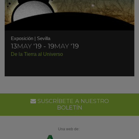
Exposición
|
Sevilla
13
MAY
'19 - 19
MAY
'19
De la Tierra al Universo
SUSCRÍBETE A NUESTRO
BOLETÍN
Una web de: