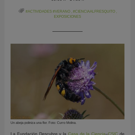
#ACTIVIDADES #VERANO
,
#CIENCIAALFRESQUITO
,
EXPOSICIONES
KY
Un abeja poliniza una flor. Foto: Curro Molina.
La Fundación Descubre y la
Casa de la Ciencia
–
CSIC
de