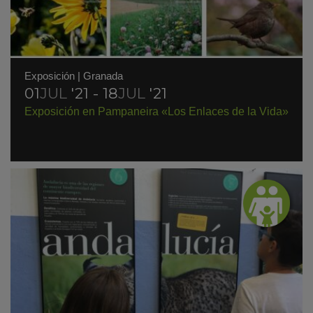
Exposición
|
Granada
01
JUL
'21 - 18
JUL
'21
Exposición en Pampaneira «Los Enlaces de la Vida»