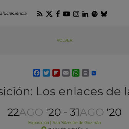
RSS
Twitter
Facebook
Youtube
Instagram
LinkedIn
Spotify
Blues
alucíaCiencia
VOLVER
ición: Los enlaces de l
22
AGO
'20 - 31
AGO
'20
Exposición
|
San Silvestre de Guzmán