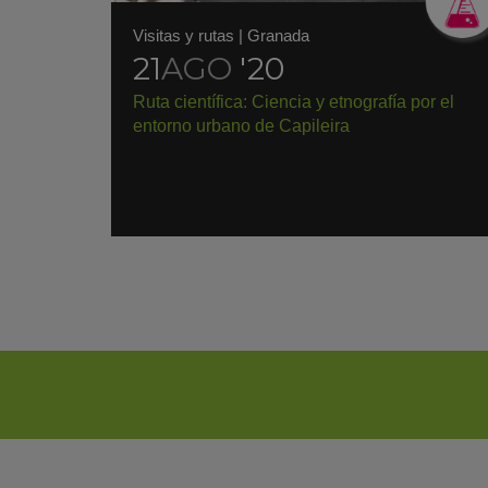
Visitas y rutas
|
Granada
21
AGO
'20
Ruta científica: Ciencia y etnografía por el
entorno urbano de Capileira