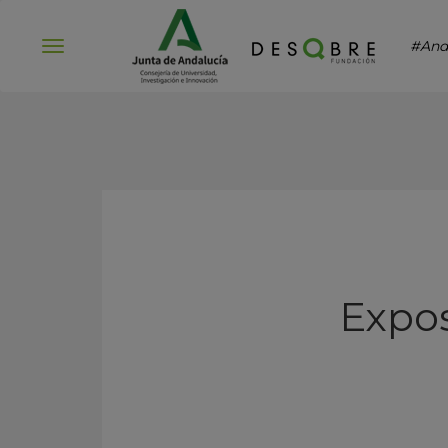
#And
Abrir
menú
Expos