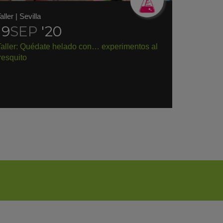
aller
|
Sevilla
19
SEP
'20
Taller: Quédate helado con… experimentos al
resquito