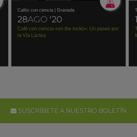
Cafés con ciencia
|
Granada
T
28
AGO
'20
Café con ciencia «on the rocks»: Un paseo por
la Vía Láctea
f
SUSCRÍBETE A NUESTRO BOLETÍN