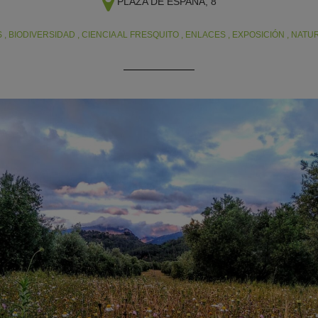
PLAZA DE ESPAÑA, 8
S
,
BIODIVERSIDAD
,
CIENCIA AL FRESQUITO
,
ENLACES
,
EXPOSICIÓN
,
NATU