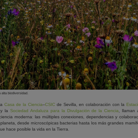
 alta biodiversidad.
la
Casa de la Ciencia
–
CSIC
de Sevilla, en colaboración con la
Estac
 y la
Sociedad Andaluza para la Divulgación de la Ciencia
, llaman
iencia moderna: las múltiples conexiones, dependencias y colaborac
planeta, desde microscópicas bacterias hasta los más grandes mamíf
e hace posible la vida en la Tierra.