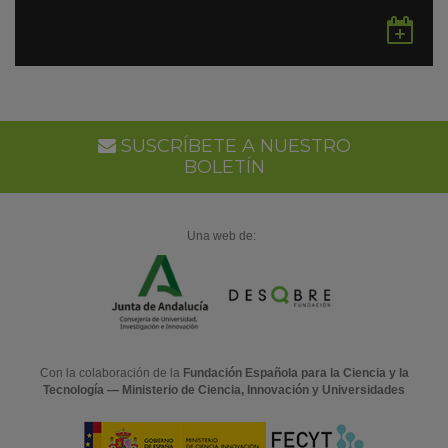
Gu
en
Go
Ca
SUSCRÍBETE A NUESTRO
BOLETÍN
Una web de:
Con la colaboración de la
Fundación Española para la Ciencia y la
Tecnología — Ministerio de Ciencia, Innovación y Universidades