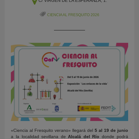
C/ VIRGEN DE LA ESPERANZA, 1.
CIENCIA AL FRESQUITO 2026
KY
«Ciencia al Fresquito verano» llegará del
5 al 19 de junio
a la localidad sevillana de
Alcalá del Río
donde podrá