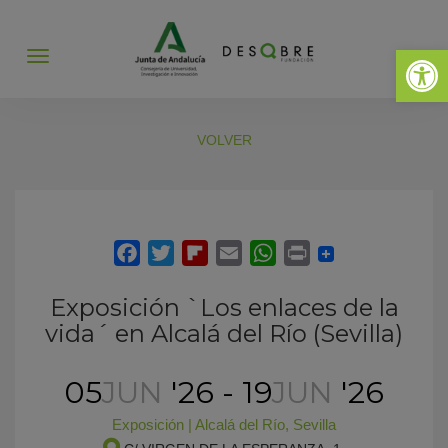
Abrir 
Abrir
menú
VOLVER
Exposición `Los enlaces de la
vida´ en Alcalá del Río (Sevilla)
05
JUN
'26 - 19
JUN
'26
Exposición
|
Alcalá del Río
,
Sevilla