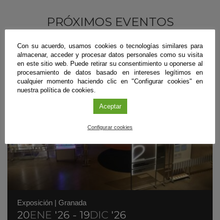
PRÓXIMOS EVENTOS
Con su acuerdo, usamos cookies o tecnologías similares para
almacenar, acceder y procesar datos personales como su visita
en este sitio web. Puede retirar su consentimiento u oponerse al
procesamiento de datos basado en intereses legítimos en
cualquier momento haciendo clic en "Configurar cookies" en
nuestra política de cookies.
Aceptar
Configurar cookies
Exposición
|
Granada
20
ENE
'26 - 19
DIC
'26