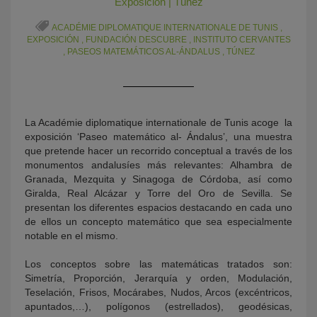
Exposición
|
Túnez
ACADÉMIE DIPLOMATIQUE INTERNATIONALE DE TUNIS
,
EXPOSICIÓN
,
FUNDACIÓN DESCUBRE
,
INSTITUTO CERVANTES
,
PASEOS MATEMÁTICOS AL-ÁNDALUS
,
TÚNEZ
La Académie diplomatique internationale de Tunis acoge la
exposición ‘Paseo matemático al- Ándalus’, una muestra
KY
que
pretende hacer un recorrido conceptual a través de los
monumentos andalusíes más relevantes: Alhambra de
Granada, Mezquita y Sinagoga de Córdoba, así como
Giralda, Real Alcázar y Torre del Oro de Sevilla. Se
presentan los diferentes espacios destacando en cada uno
de ellos un concepto matemático que sea especialmente
notable en el mismo.
Los conceptos sobre las matemáticas tratados son:
Simetría, Proporción, Jerarquía y orden, Modulación,
Teselación, Frisos, Mocárabes, Nudos, Arcos (excéntricos,
apuntados,…), polígonos (estrellados), geodésicas,