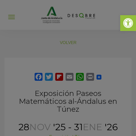
Abrir 
Abrir
menú
VOLVER
Exposición Paseos
Matemáticos al-Ándalus en
Túnez
28
NOV
'25 - 31
ENE
'26