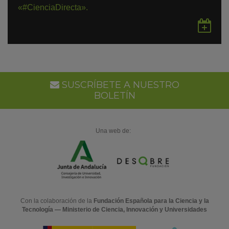
«#CienciaDirecta».
Gu
en
Go
Ca
SUSCRÍBETE A NUESTRO
BOLETÍN
Una web de:
Con la colaboración de la
Fundación Española para la Ciencia y la
Tecnología — Ministerio de Ciencia, Innovación y Universidades