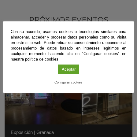
PRÓXIMOS EVENTOS
Con su acuerdo, usamos cookies o tecnologías similares para
almacenar, acceder y procesar datos personales como su visita
en este sitio web. Puede retirar su consentimiento u oponerse al
procesamiento de datos basado en intereses legítimos en
cualquier momento haciendo clic en "Configurar cookies" en
nuestra política de cookies.
Aceptar
Configurar cookies
Exposición
|
Granada