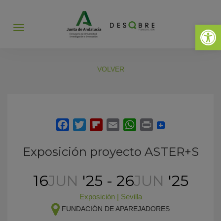
Abrir 
Abrir
menú
VOLVER
Exposición proyecto ASTER+S
16
JUN
'25 - 26
JUN
'25
Exposición
|
Sevilla
FUNDACIÓN DE APAREJADORES