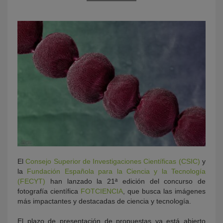
KY
El
Consejo Superior de Investigaciones Científicas (CSIC)
y
la
Fundación Española para la Ciencia y la Tecnología
(FECYT)
han lanzado la 21ª edición del concurso de
fotografía científica
FOTCIENCIA
, que busca las imágenes
más impactantes y destacadas de ciencia y tecnología.
El plazo de presentación de propuestas ya está abierto