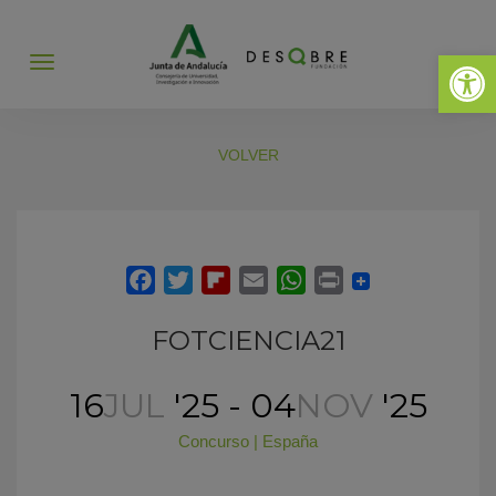
Abrir 
Abrir
menú
VOLVER
FOTCIENCIA21
16
JUL
'25 - 04
NOV
'25
Concurso
|
España