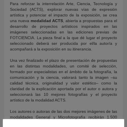
Para reforzar la interrelación Arte, Ciencia, Tecnología y
Sociedad (ACTS), explorar nuevas vías de expresión
artística y potenciar el impacto de la exposición, se crea
una nueva
modalidad ACTS
, abierta a propuestas para el
desarrollo de proyectos artísticos inspirados en las
imágenes seleccionadas en las ediciones previas de
FOTCIENCIA. La pieza final a la que dé lugar el proyecto
seleccionado deberá ser producida por el/la autor/a y
acompañará a la exposición en su itinerancia.
Una vez finalizado el plazo de presentación de propuestas
en las distintas modalidades, un comité de selección,
formado por especialistas en el ámbito de la fotografía, la
comunicación y la ciencia, valorará tanto la imagen –su
calidad técnica, originalidad y valor estético– como la
claridad de la explicación aportada por el autor o autora y
seleccionará las 10 mejores fotografías y el proyecto
artístico de la modalidad ACTS.
Los autores o autoras de las dos mejores imágenes de las
modalidades General y Microfotografía recibirán 1.500
euros. En el resto de las categorías, quienes hayan tomado