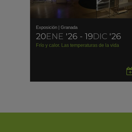
Exposición
|
Granada
20
ENE
'26 - 19
DIC
'26
Frío y calor. Las temperaturas de la vida