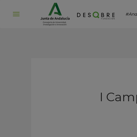
#And
Abrir
menú
I Cam