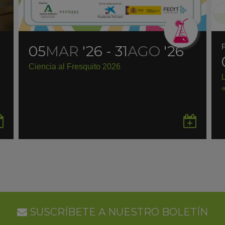
05
MAR
'26 - 31
AGO
'26
Ciencia al Fresquito 2026
Guardar
Gua
en
en
Google
Goo
Calendar
Cal
SUSCRÍBETE A NUESTRO BOLETÍN