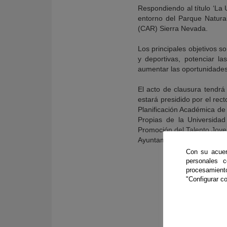
Respondiendo al título ‘La 
entorno del Parque Natura
(CAR) Sierra Nevada.
Los principales objetivos so
y deportivas, potenciar l
aumentar las oportunidades d
El acto de clausura tendrá
estará presidido por el rec
Planificación Académica de
Propias de la Universida
Promoción del Talento Jove
Ayuntamiento de Granada, a
Con su acuer
personales 
procesamien
Univer
"Configurar co