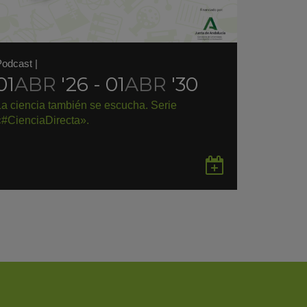
Podcast
|
01
ABR
'26 - 01
ABR
'30
La ciencia también se escucha. Serie
«#CienciaDirecta».
rdar
Guardar
en
gle
Google
endar
Calendar