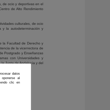
, de ocio y deportivas en el
Centro de Alto Rendimiento
tividades culturales, de ocio
a y la autodeterminación y
de la Facultad de Derecho y
tencia de la vicerrectora de
r de Postgrado y Enseñanzas
ramas con Universidades y
la Junta de Andalucía y del
rocesar datos
 oponerse al
endo clic en
lamanca