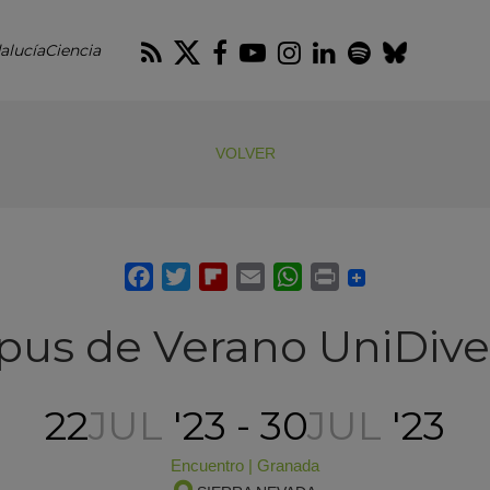
RSS
Twitter
Facebook
Youtube
Instagram
LinkedIn
Spotify
Blues
alucíaCiencia
VOLVER
pus de Verano UniDive
22
JUL
'23 - 30
JUL
'23
Encuentro
|
Granada