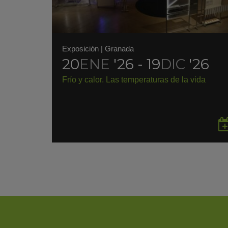
Exposición
|
Granada
20
ENE
'26 - 19
DIC
'26
Frío y calor. Las temperaturas de la vida