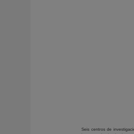
KY
Seis centros de investigac