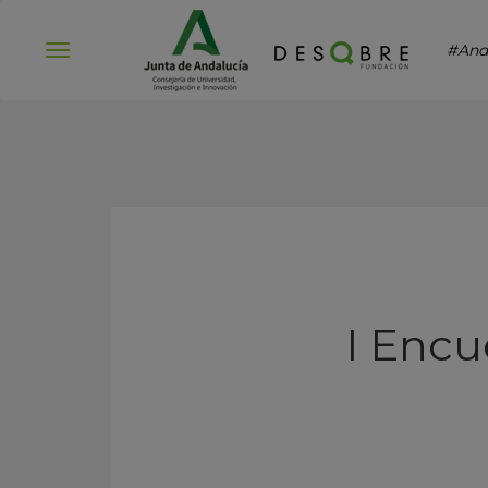
#And
Abrir
menú
I Encu