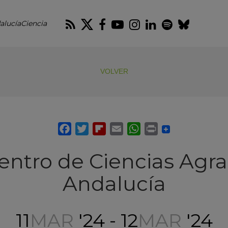
RSS
Twitter
Facebook
Youtube
Instagram
LinkedIn
Spotify
Blues
alucíaCiencia
VOLVER
entro de Ciencias Agra
Andalucía
11
MAR
'24 - 12
MAR
'24