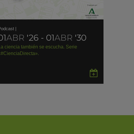
Podcast
|
01
ABR
'26 - 01
ABR
'30
La ciencia también se escucha. Serie
«#CienciaDirecta».
rdar
Guardar
en
gle
Google
endar
Calendar