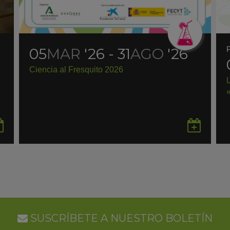
05
MAR
'26 - 31
AGO
'26
Ciencia al Fresquito 2026
Guardar
Gua
en
en
Google
Goo
Calendar
Cal
SUSCRÍBETE A NUESTRO BOLETÍN