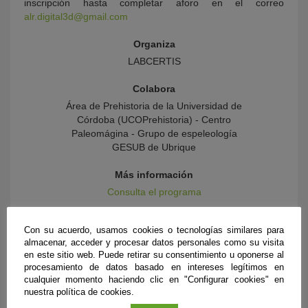
inscripción hasta completar aforo en el correo
alr.digital3d@gmail.com
Organiza
LABCERTIS
Colabora
Área de Prehistoria de la Universidad de
Córdoba (UCOPrehistoria) - Centro
Paleomágina - Grupo de espeleología
GESUB de Ubrique
Más información
Consulta el programa
Con su acuerdo, usamos cookies o tecnologías similares para
almacenar, acceder y procesar datos personales como su visita
en este sitio web. Puede retirar su consentimiento u oponerse al
procesamiento de datos basado en intereses legítimos en
cualquier momento haciendo clic en "Configurar cookies" en
nuestra política de cookies.