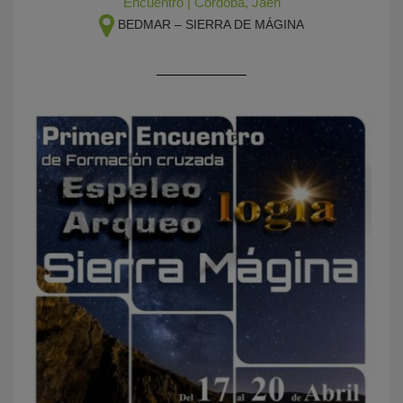
Encuentro
|
Córdoba
,
Jaén
BEDMAR – SIERRA DE MÁGINA
KY