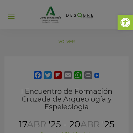
Abrir 
Abrir
menú
VOLVER
I Encuentro de Formación
Cruzada de Arqueología y
Espeleología
17
ABR
'25 - 20
ABR
'25