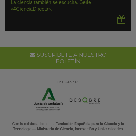
La ciencia también se escucha. Serie
«#CienciaDirecta».
Gu
en
Go
Ca
SUSCRÍBETE A NUESTRO
BOLETÍN
Una web de:
Con la colaboración de la
Fundación Española para la Ciencia y la
Tecnología — Ministerio de Ciencia, Innovación y Universidades