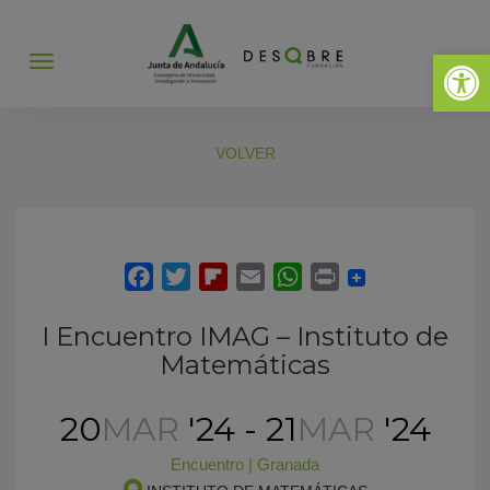
Abrir 
Abrir
menú
VOLVER
I Encuentro IMAG – Instituto de
Matemáticas
20
MAR
'24 - 21
MAR
'24
Encuentro
|
Granada