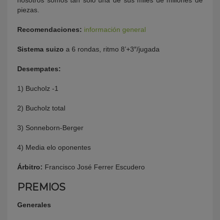
nosotros somos tan sólo una de sus miles de millones de
piezas.
Recomendaciones:
información general
Sistema suizo
a 6 rondas, ritmo 8’+3″/jugada
Desempates:
1) Bucholz -1
2) Bucholz total
3) Sonneborn-Berger
4) Media elo oponentes
Árbitro:
Francisco José Ferrer Escudero
PREMIOS
Generales