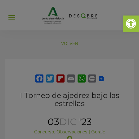
Abrir 
Abrir
menú
VOLVER
I Torneo de ajedrez bajo las
estrellas
03
DIC
'23
Concurso
,
Observaciones
|
Gorafe