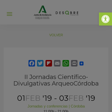
Abrir 
Abrir
menú
VOLVER
II Jornadas Científico-
Divulgativas ArqueoCórdoba
01
FEB
'19 - 03
FEB
'19
Jornadas y conferencias
|
Córdoba
11:00h - 21:00h