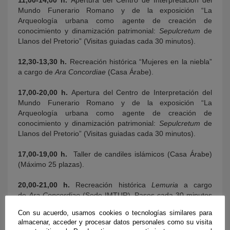
11,00-14,00 h.
Apertura del Centro de Interpretación del
Mundo Funerario Romano y de la exposición “La
Arqueología urbana como agente de creación de
conocimiento y dinamización patrimonial:
Sepulcretum
de
Llanos del Pretorio” (Visitas guiadas cada 30 minutos).
12,30-13,30 h.
Recreación histórica “Mujeres en la niebla”
a cargo de
Ara Concordiae
(Casa Árabe).
17,00-20,00 h.
Apertura del Centro de Interpretación del
Mundo Funerario Romano y de la exposición “La
Arqueología urbana como agente de creación de
conocimiento y dinamización patrimonial:
Sepulcretum
de
Llanos del Pretorio” (Visitas guiadas cada 30 minutos).
17,00-19,00 h.
Taller de candiles islámicos (Casa Árabe)
(Máximo 25 plazas).
20,00-21,00 h.
Recreación histórica
Lemuria
a cargo
de
Ara Concordiae
(Sede IMTUR). Pases cada 30 minutos
para grupos de 30 personas.
Con su acuerdo, usamos cookies o tecnologías similares para
almacenar, acceder y procesar datos personales como su visita
Domingo, 3 de febrero