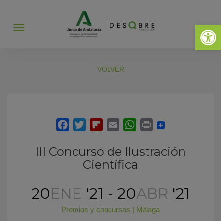
Abrir 
Abrir
menú
VOLVER
III Concurso de Ilustración
Científica
20
ENE
'21 - 20
ABR
'21
Premios y concursos
|
Málaga