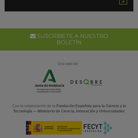
Gu
en
Go
Ca
SUSCRÍBETE A NUESTRO
BOLETÍN
Una web de:
Con la colaboración de la
Fundación Española para la Ciencia y la
Tecnología — Ministerio de Ciencia, Innovación y Universidades