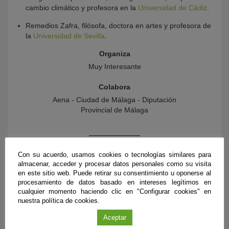
cambio climático y profesora en la
Universidad de Cádiz
.
Remedios Zafra, filósofa, doctora en artes y profesora de
la
Universidad de Sevilla
.
Organiza
Muy Interesante
Colabora
Aena - Ciudad de Málaga - Diputación
Provincial de Málaga
Con su acuerdo, usamos cookies o tecnologías similares para
almacenar, acceder y procesar datos personales como su visita
en este sitio web. Puede retirar su consentimiento u oponerse al
procesamiento de datos basado en intereses legítimos en
cualquier momento haciendo clic en "Configurar cookies" en
nuestra política de cookies.
Aceptar