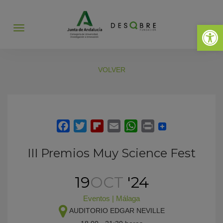
Abrir 
Abrir
menú
VOLVER
III Premios Muy Science Fest
19
OCT
'24
Eventos
|
Málaga
AUDITORIO EDGAR NEVILLE