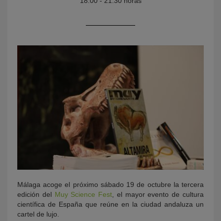
18.00 - 21:30 horas
KY
Málaga acoge el próximo sábado 19 de octubre la tercera
edición del
Muy Science Fest
, el mayor evento de cultura
científica de España que reúne en la ciudad andaluza un
cartel de lujo.