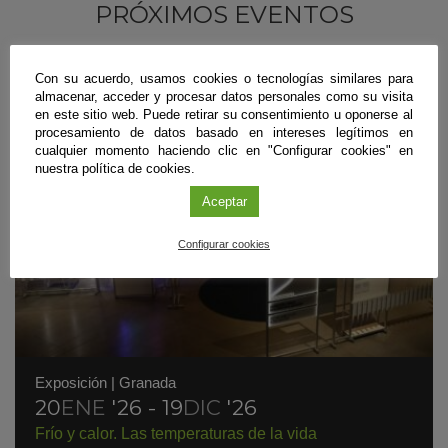
PRÓXIMOS EVENTOS
Con su acuerdo, usamos cookies o tecnologías similares para
almacenar, acceder y procesar datos personales como su visita
en este sitio web. Puede retirar su consentimiento u oponerse al
procesamiento de datos basado en intereses legítimos en
cualquier momento haciendo clic en "Configurar cookies" en
nuestra política de cookies.
Aceptar
Configurar cookies
Exposición
|
Granada
20
ENE
'26 - 19
DIC
'26
Frío y calor. Las temperaturas de la vida