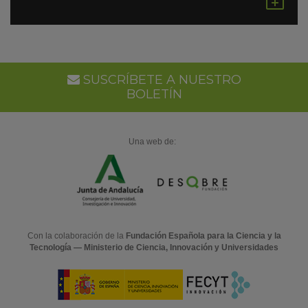
en
Go
Ca
SUSCRÍBETE A NUESTRO
BOLETÍN
Una web de:
Con la colaboración de la
Fundación Española para la Ciencia y la
Tecnología — Ministerio de Ciencia, Innovación y Universidades