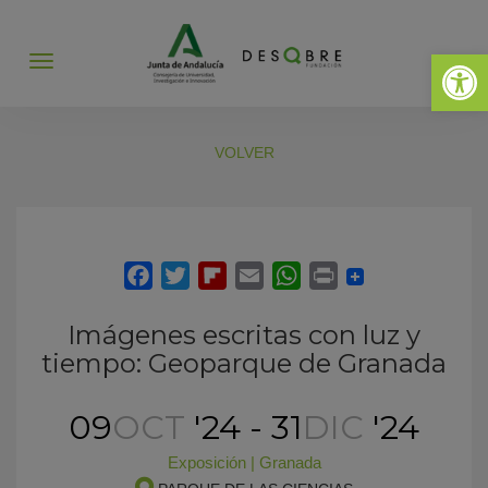
Abrir 
Abrir
menú
VOLVER
Imágenes escritas con luz y
tiempo: Geoparque de Granada
09
OCT
'24 - 31
DIC
'24
Exposición
|
Granada