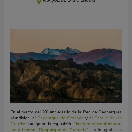
PARQUE DE LAS CIENCIAS
KY
En el marco del 20º aniversario de la Red de Geoparques
Mundiales, el
Geoparque de Granada
y el
Parque de las
Ciencias
inauguran la exposición
“Imágenes escritas con
luz y tiempo: Geoparque de Granada”.
La fotografía es