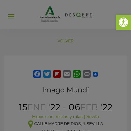
Abrir 
Abrir
menú
VOLVER
Imago Mundi
15
ENE
'22 - 06
FEB
'22
Exposición
,
Visitas y rutas
|
Sevilla
CALLE MADRE DE DIOS, 1
SEVILLA