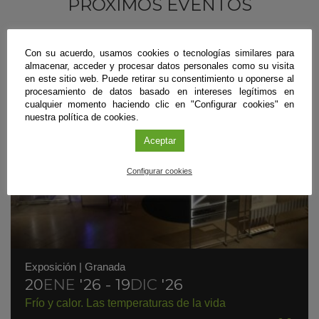
PRÓXIMOS EVENTOS
Con su acuerdo, usamos cookies o tecnologías similares para
almacenar, acceder y procesar datos personales como su visita
en este sitio web. Puede retirar su consentimiento u oponerse al
procesamiento de datos basado en intereses legítimos en
cualquier momento haciendo clic en "Configurar cookies" en
nuestra política de cookies.
Aceptar
Configurar cookies
Exposición
|
Granada
20
ENE
'26 - 19
DIC
'26
Frío y calor. Las temperaturas de la vida