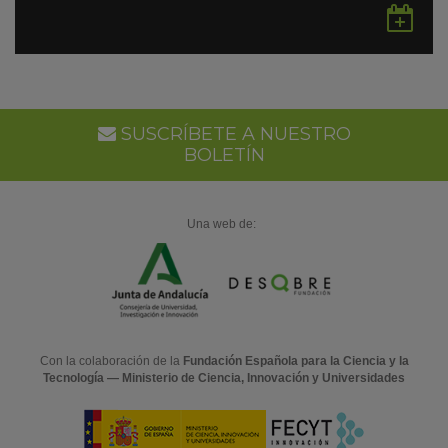
Gu
en
Go
Ca
SUSCRÍBETE A NUESTRO
BOLETÍN
Una web de:
Con la colaboración de la
Fundación Española para la Ciencia y la
Tecnología — Ministerio de Ciencia, Innovación y Universidades