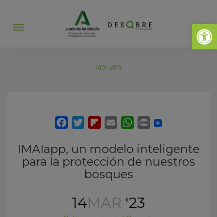
Abrir 
Abrir
menú
VOLVER
IMAIapp, un modelo inteligente
para la protección de nuestros
bosques
14
MAR
'23