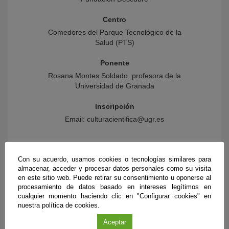
Centro
Comedores del Parque Tecnológico de la
Salud (PTS)
Ponente
Rosana Montes Soldado, profesora de la
Universidad de Granada
Inscripción
Email: culturacientifica@ugr.es
Con su acuerdo, usamos cookies o tecnologías similares para
almacenar, acceder y procesar datos personales como su visita
en este sitio web. Puede retirar su consentimiento u oponerse al
procesamiento de datos basado en intereses legítimos en
cualquier momento haciendo clic en "Configurar cookies" en
nuestra política de cookies.
Aceptar