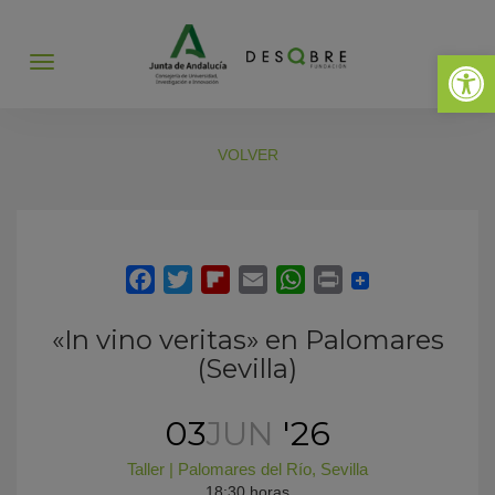
Abrir 
Abrir
menú
VOLVER
«In vino veritas» en Palomares
(Sevilla)
03
JUN
'26
Taller
|
Palomares del Río
,
Sevilla
18:30 horas