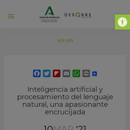
Abrir 
Abrir
menú
VOLVER
Inteligencia artificial y
procesamiento del lenguaje
natural, una apasionante
encrucijada
10
MAR
'21