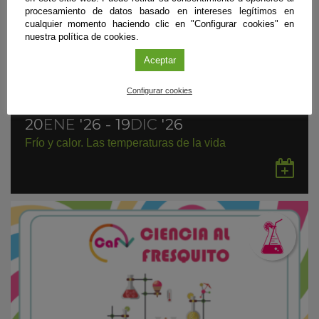
procesamiento de datos basado en intereses legítimos en
cualquier momento haciendo clic en "Configurar cookies" en
nuestra política de cookies.
Aceptar
Configurar cookies
Exposición
|
Granada
20
ENE
'26 - 19
DIC
'26
Frío y calor. Las temperaturas de la vida
Gu
en
Go
Ca