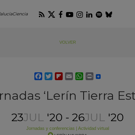
RSS
Twitter
Facebook
Youtube
Instagram
LinkedIn
Spotify
Blues
alucíaCiencia
VOLVER
rnadas ‘Lerín Tierra Est
23
JUL
'20 - 26
JUL
'20
Jornadas y conferencias
|
Actividad virtual