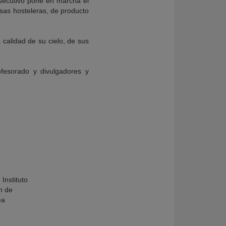
nsecutivo pone en marcha el
sas hosteleras, de producto
a calidad de su cielo, de sus
ofesorado y divulgadores y
Instituto
n de
ea