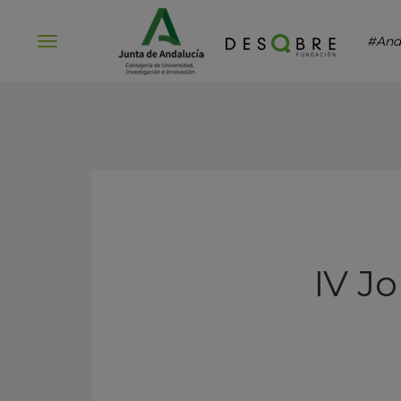
#And
Abrir
menú
IV Jo