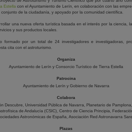
n proyecto de Astroturismo y Turismo Científico que por cuarto año co
a Estella
con el Ayuntamiento de Lerín, en colaboración con las empre
el conjunto de la ciudadanía, y apoyado por la comunidad científica.
ollar una nueva oferta turística basada en el interés por la ciencia, l
rvicios y sus productos locales.
o formado por un total de 24 investigadores e investigadoras, pr
sta cita con el astroturismo.
Organiza
Ayuntamiento de Lerín y Consorcio Turístico de Tierra Estella
Patrocina
Ayuntamiento de Lerín y Gobierno de Navarra
Colabora
n Descubre, Universidad Pública de Navarra, Planetario de Pamplona, 
Astrofísica de Andalucía (CSIC), Centro de Ciencia Principia, Federació
ociedades Astronómicas de España, Asociación Red Astronavarra Sar
Plazas