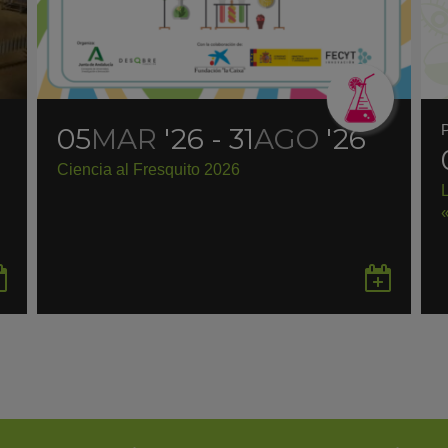
05
MAR
'26 - 31
AGO
'26
Ciencia al Fresquito 2026
Guardar
Gua
en
en
Google
Goo
Calendar
Cal