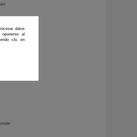
ión
rocesar datos
 oponerse al
endo clic en
 Mesas
 donde