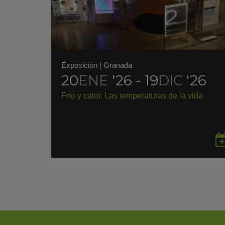
Exposición
|
Granada
20
ENE
'26 - 19
DIC
'26
Frío y calor. Las temperaturas de la vida