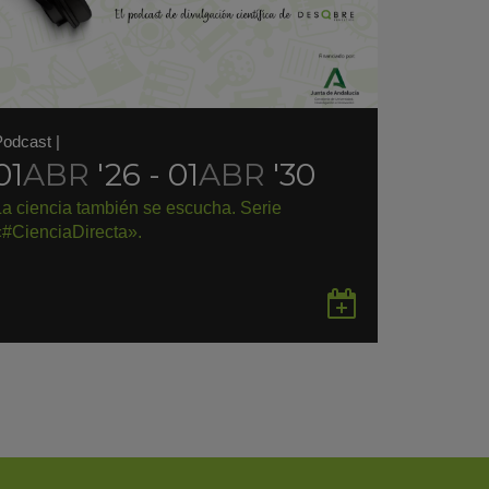
Podcast
|
01
ABR
'26 - 01
ABR
'30
La ciencia también se escucha. Serie
«#CienciaDirecta».
rdar
Guardar
en
gle
Google
endar
Calendar