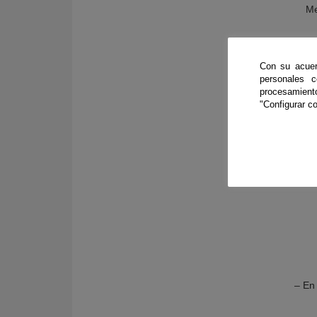
Me
Con su acuer
personales 
procesamien
"Configurar co
Los t
– En 