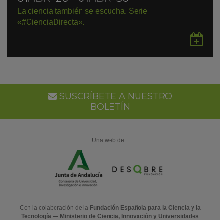
La ciencia también se escucha. Serie
«#CienciaDirecta».
Gu
en
Go
Ca
SUSCRÍBETE A NUESTRO
BOLETÍN
Una web de:
Con la colaboración de la
Fundación Española para la Ciencia y la
Tecnología — Ministerio de Ciencia, Innovación y Universidades