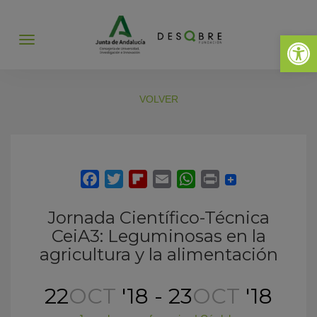
Abrir 
Abrir
menú
VOLVER
Jornada Científico-Técnica
CeiA3: Leguminosas en la
agricultura y la alimentación
22
OCT
'18 - 23
OCT
'18