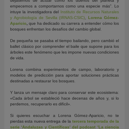
dejásemos de actuar como los dueños del planeta y
empecemos a comportarnos como una especie más”. Lo
intuye la investigadora del
Instituto de Recursos Naturales
y Agrobiología de Sevilla (IRNAS-CSIC)
,
Lorena Gómez-
Aparicio
,
que ha dedicado su carrera a entender cómo los
bosques enfrentan los desafíos del cambio global.
De pequeña se pasaba el tiempo bailando, pero cambió el
ballet clásico por comprender el baile que supone para los
árboles este fenómeno que les impone nuevas condiciones
de vida.
Lorena combina experimentos de campo, laboratorio y
modelos de predicción para aportar soluciones prácticas
destinadas a restaurar los bosques.
Y lanza un mensaje claro para conservar este ecosistema:
«Cada árbol se estableció hace decenas de años y, si lo
perdemos, recuperarlo es difícil».
Si quieres escuchar a Lorena Gómez-Aparicio, no te
pierdas esta nueva entrega de la
tercera temporada de la
serie ‘Andaluzas y Científicas’ del podcast ‘La ciencia