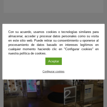
PRÓXIMOS EVENTOS
Con su acuerdo, usamos cookies o tecnologías similares para
almacenar, acceder y procesar datos personales como su visita
en este sitio web. Puede retirar su consentimiento u oponerse al
procesamiento de datos basado en intereses legítimos en
cualquier momento haciendo clic en "Configurar cookies" en
nuestra política de cookies.
Aceptar
Configurar cookies