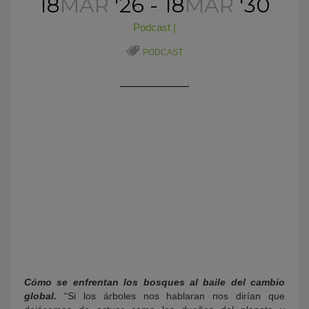
18
MAR
'26 - 18
MAR
'30
Podcast
|
PODCAST
KY
Cómo se enfrentan los bosques al baile del cambio
global.
“Si los árboles nos hablaran nos dirían que