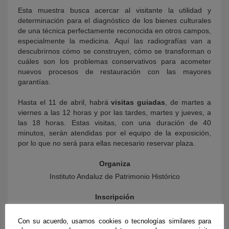
Esta muestra busca acercar al visitante la utilidad y
determinación para el diagnóstico de los bienes culturales
de una técnica perfectamente reconocida en otros campos,
especialmente la medicina. Aquí las radiografías van a
descubrirnos cómo se construyen, cómo se transforman o
cuáles son los problemas conservativos para acometer
nuevos procesos de restauración con las mayores
garantías.
Hasta el 11 de abril, habrá
visitas guiadas
, de martes a
viernes a las 12 horas y por las tardes, martes y jueves, a
las 18 horas. Estas visitas, con una duración de 40
minutos, serán atendidas por el equipo de la exposición,
por lo que no será para ellas necesario reservar plaza.
Organiza
Instituto Andaluz de Patrimonio Histórico
Inscripción
Visitas guiadas
Con su acuerdo, usamos cookies o tecnologías similares para