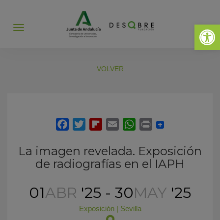
Abrir 
Abrir
menú
VOLVER
La imagen revelada. Exposición
de radiografías en el IAPH
01
ABR
'25 - 30
MAY
'25
Exposición
|
Sevilla