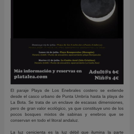
El paraje Playa de Los Enebrales costero se extiende
desde el casco urbano de Punta Umbría hasta la playa de
La Bota. Se trata de un enclave de escasas dimensiones,
pero de gran valor ecológico, ya que constituye uno de los
pocos bosques mixtos de sabinas y enebros que se
conservan en todo el litoral andaluz.
La luz cenicienta es la luz débil que ilumina la parte