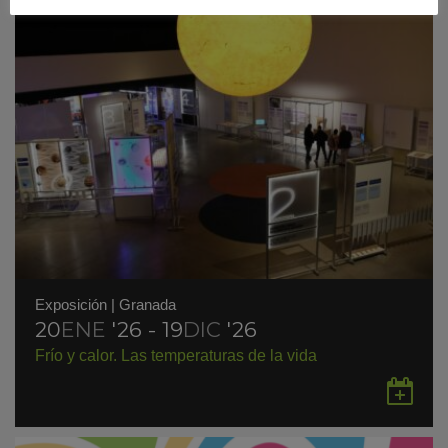
Exposición
|
Granada
20
ENE
'26 - 19
DIC
'26
Frío y calor. Las temperaturas de la vida
Gu
en