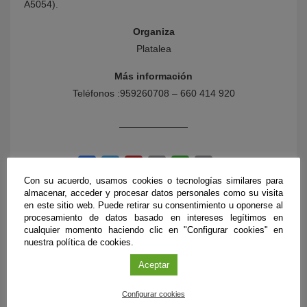
A5054).
Organiza
Platalea
Más información
Teléfonos :959260708 – 660 414 920
Con su acuerdo, usamos cookies o tecnologías similares para
almacenar, acceder y procesar datos personales como su visita
en este sitio web. Puede retirar su consentimiento u oponerse al
procesamiento de datos basado en intereses legítimos en
cualquier momento haciendo clic en "Configurar cookies" en
nuestra política de cookies.
PRÓXIMOS EVENTOS
Aceptar
Configurar cookies