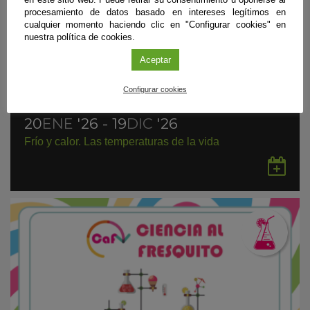
procesamiento de datos basado en intereses legítimos en
cualquier momento haciendo clic en "Configurar cookies" en
nuestra política de cookies.
Aceptar
Configurar cookies
Exposición
|
Granada
20
ENE
'26 - 19
DIC
'26
Frío y calor. Las temperaturas de la vida
Gu
en
Go
Ca