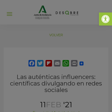
Abrir 
Abrir
menú
VOLVER
Las auténticas influencers:
científicas divulgando en redes
sociales
11
FEB
'21