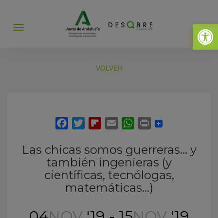
Abrir 
Abrir
menú
VOLVER
Las chicas somos guerreras… y
también ingenieras (y
científicas, tecnólogas,
matemáticas…)
04
NOV
'19 - 15
NOV
'19