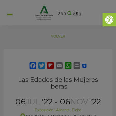
Abrir 
Abrir
menú
VOLVER
Las Edades de las Mujeres
Iberas
06
JUL
'22 - 06
NOV
'22
Exposición
|
Alicante
,
Elche