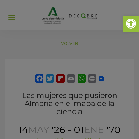
Abrir 
Abrir
menú
VOLVER
Las mujeres que pusieron
Almería en el mapa de la
ciencia
14
MAY
'26 - 01
ENE
'70