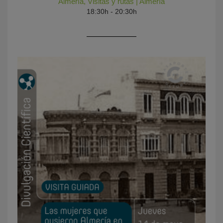
Almería
,
Visitas y rutas
|
Almería
18:30h - 20:30h
KY