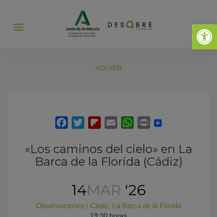
Abrir 
Abrir
menú
VOLVER
«Los caminos del cielo» en La
Barca de la Florida (Cádiz)
14
MAR
'26
Observaciones
|
Cádiz
,
La Barca de la Florida
19:30 horas