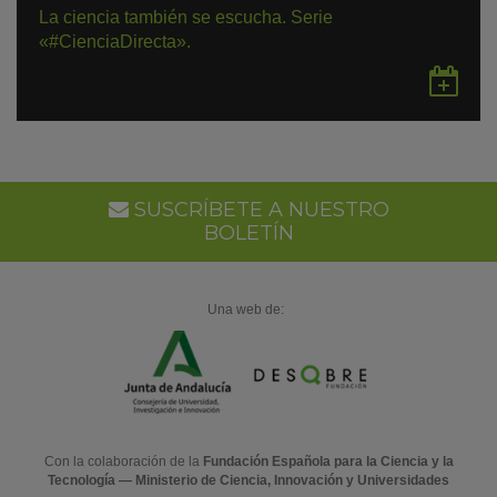
La ciencia también se escucha. Serie
«#CienciaDirecta».
Gu
en
Go
Ca
SUSCRÍBETE A NUESTRO
BOLETÍN
Una web de:
Con la colaboración de la
Fundación Española para la Ciencia y la
Tecnología — Ministerio de Ciencia, Innovación y Universidades