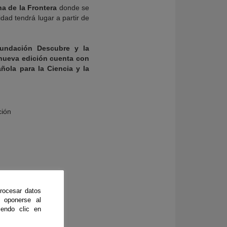
a de la Frontera
donde se
idad tendrá lugar a partir de
Fundación Descubre y la
 nueva edición cuenta con
ola para la Ciencia y la
ción
rocesar datos
 oponerse al
endo clic en