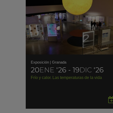
Exposición
|
Granada
20
ENE
'26 - 19
DIC
'26
Frío y calor. Las temperaturas de la vida