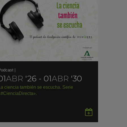
Podcast
|
01
ABR
'26 - 01
ABR
'30
La ciencia también se escucha. Serie
«#CienciaDirecta».
rdar
Guardar
en