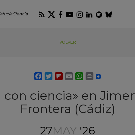
RSS
Twitter
Facebook
Youtube
Instagram
LinkedIn
Spotify
Blues
alucíaCiencia
VOLVER
 con ciencia» en Jimen
Frontera (Cádiz)
27
MAY
'26