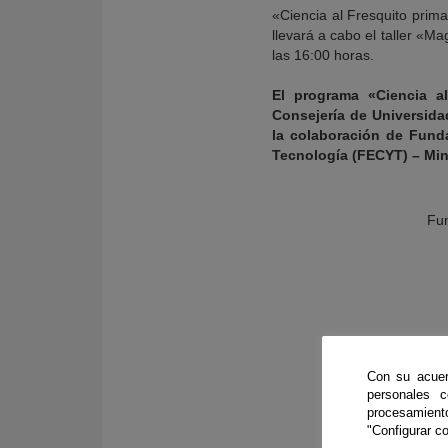
«Ciencia al Fresquito prim
llevará a cabo el taller «Ma
las 16:00 horas.
El programa «Ciencia a
Consejería de Universida
la colaboración de Fund
Tecnología (FECYT) – Mini
Fun
Con su acuer
personales 
procesamien
"Configurar co