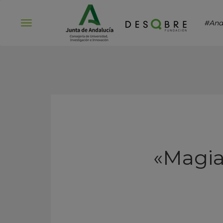
#And
Abrir
menú
«Magia