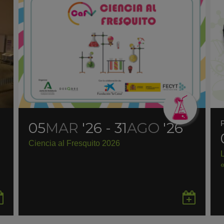
05
MAR
'26 - 31
AGO
'26
Ciencia al Fresquito 2026
Guardar
Gua
en
en