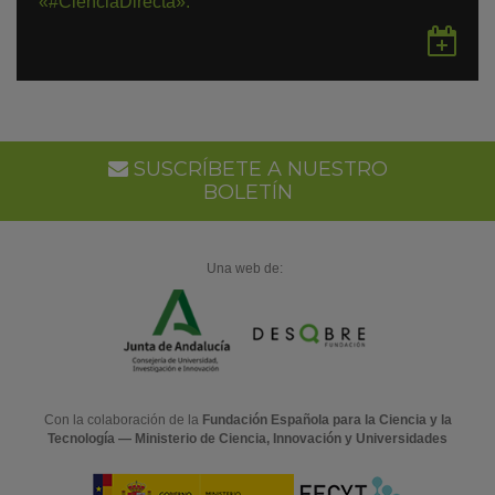
«#CienciaDirecta».
Gu
en
Go
Ca
SUSCRÍBETE A NUESTRO
BOLETÍN
Una web de:
Con la colaboración de la
Fundación Española para la Ciencia y la
Tecnología — Ministerio de Ciencia, Innovación y Universidades