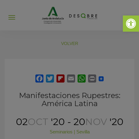
Abrir 
Abrir
menú
VOLVER
Manifestaciones Rupestres:
América Latina
02
OCT
'20 - 20
NOV
'20
Seminarios
|
Sevilla