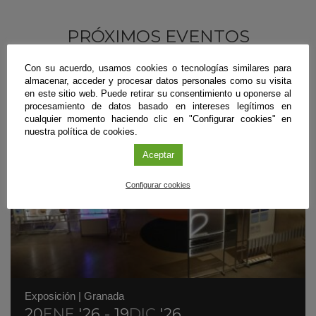
PRÓXIMOS EVENTOS
Con su acuerdo, usamos cookies o tecnologías similares para
almacenar, acceder y procesar datos personales como su visita
en este sitio web. Puede retirar su consentimiento u oponerse al
procesamiento de datos basado en intereses legítimos en
cualquier momento haciendo clic en "Configurar cookies" en
nuestra política de cookies.
Aceptar
Configurar cookies
Exposición
|
Granada
20
ENE
'26 - 19
DIC
'26