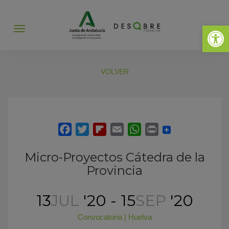
Abrir 
Abrir
menú
VOLVER
Micro-Proyectos Cátedra de la
Provincia
13
JUL
'20 - 15
SEP
'20
Convocatoria
|
Huelva