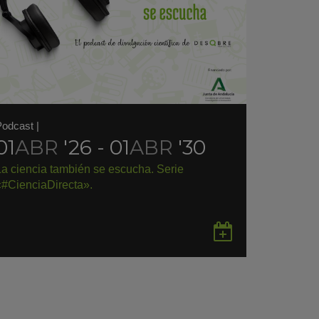
Podcast
|
01
ABR
'26 - 01
ABR
'30
La ciencia también se escucha. Serie
«#CienciaDirecta».
rdar
Guardar
en
gle
Google
endar
Calendar