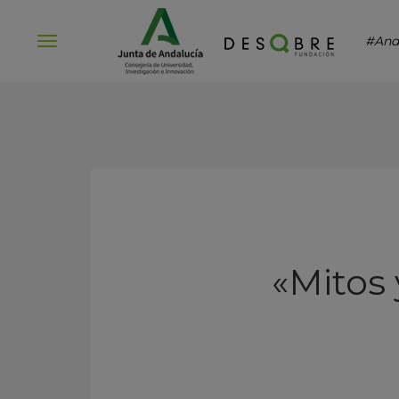
#And
Abrir
menú
«Mitos 