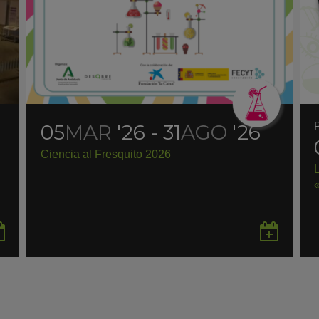
05
MAR
'26 - 31
AGO
'26
Ciencia al Fresquito 2026
Guardar
Gua
en
en
Google
Goo
Calendar
Cal