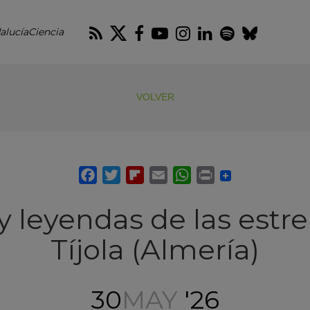
RSS
Twitter
Facebook
Youtube
Instagram
LinkedIn
Spotify
Blues
alucíaCiencia
VOLVER
y leyendas de las estre
Tíjola (Almería)
30
MAY
'26