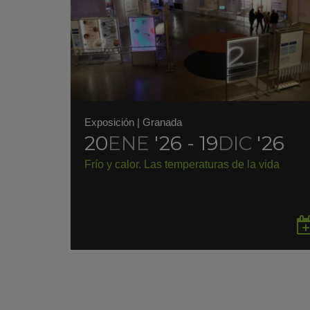
Exposición
|
Granada
20
ENE
'26 - 19
DIC
'26
Frío y calor. Las temperaturas de la vida