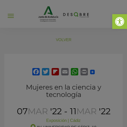
Abrir 
Abrir
menú
VOLVER
Mujeres en la ciencia y
tecnología
07
MAR
'22 - 11
MAR
'22
Exposición
|
Cádiz