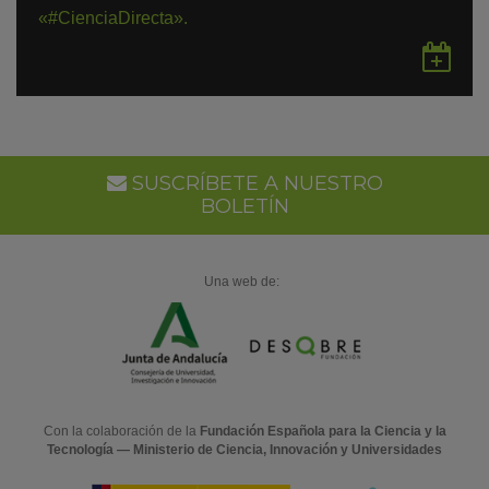
«#CienciaDirecta».
Gu
en
Go
Ca
SUSCRÍBETE A NUESTRO
BOLETÍN
Una web de:
Con la colaboración de la
Fundación Española para la Ciencia y la
Tecnología — Ministerio de Ciencia, Innovación y Universidades