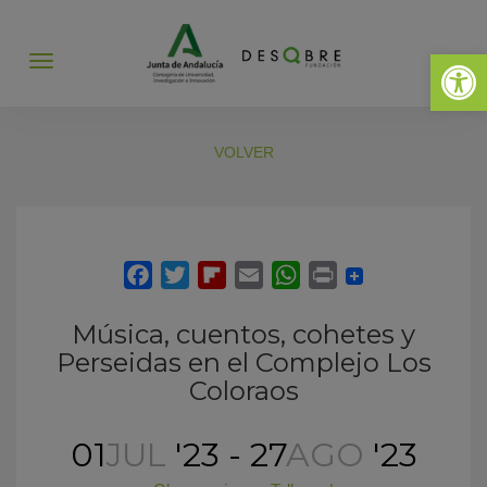
Abrir 
Abrir
menú
VOLVER
Música, cuentos, cohetes y
Perseidas en el Complejo Los
Coloraos
01
JUL
'23 - 27
AGO
'23