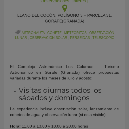
Observaciones
,
Talleres
|
LLANO DEL COCÓN, POLÍGONO 3 – PARCELA 31,
GORAFE(GRANADA)
ASTRONAUTA
,
COHETE
,
METEORITOS
,
OBSERVACIÓN
LUNAR
,
OBSERVACIÓN SOLAR
,
PERSEIDAS
,
TELESCOPIO
KY
El Complejo Astronómico Los Coloraos – Turismo
Astronómico en Gorafe (Granada) ofrece propuestas
variadas durante los meses de julio y agosto:
Visitas diurnas todos los
sábados y domingos
La experiencia incluye observación solar, lanzamiento de
cohetes de agua y observación lunar (si esta visible).
Hora:
11.00 a 13.00 y 18.00 a 20.00 horas