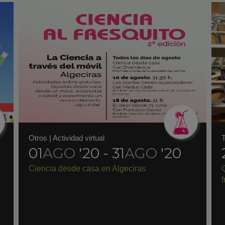
Otros
|
Actividad virtual
T
01
AGO
'20 - 31
AGO
'20
Ciencia desde casa en Algeciras
f