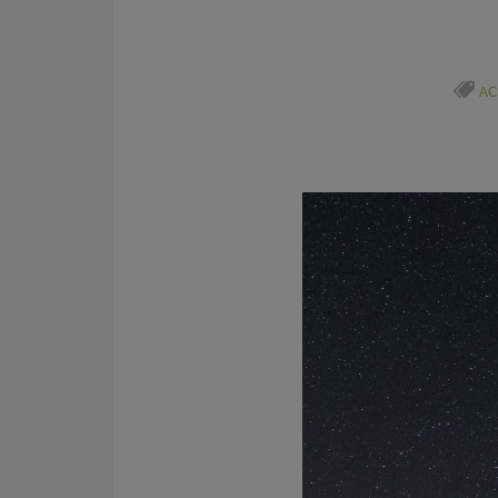
AC
KY