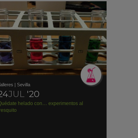
alleres
|
Sevilla
24
JUL
'20
Quédate helado con… experimentos al
resquito