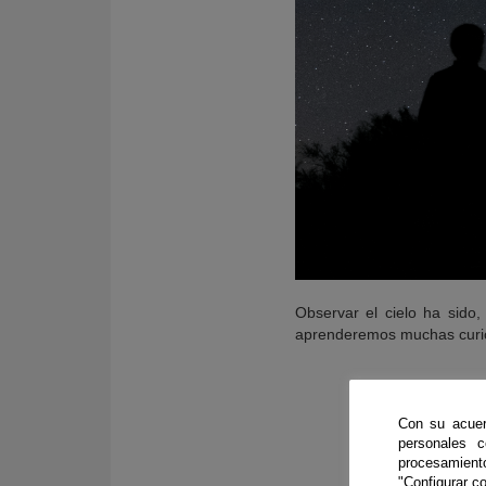
Observar el cielo ha sido
aprenderemos muchas curios
Con su acuer
personales 
procesamien
Fundac
"Configurar co