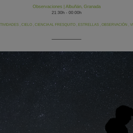
Observaciones
|
Albuñán
,
Granada
21:30h - 00:00h
TIVIDADES
,
CIELO
,
CIENCIA AL FRESQUITO
,
ESTRELLAS
,
OBSERVACIÓN
,
V