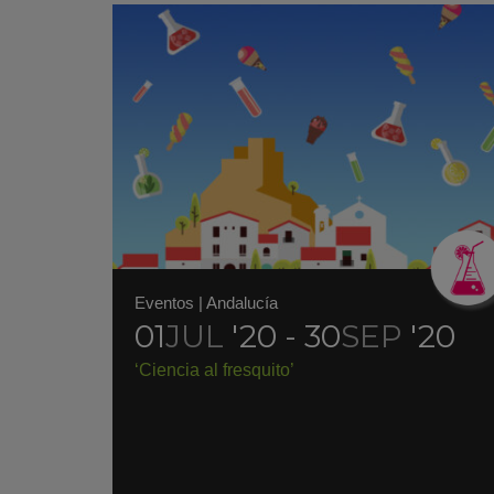
Eventos
|
Andalucía
01
JUL
'20 - 30
SEP
'20
‘Ciencia al fresquito’