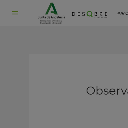
#And
Abrir
menú
Observ