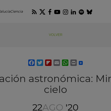
RSS
Twitter
Facebook
Youtube
Instagram
LinkedIn
Spotify
Blues
alucíaCiencia
VOLVER
ación astronómica: Mir
cielo
22
AGO
'20