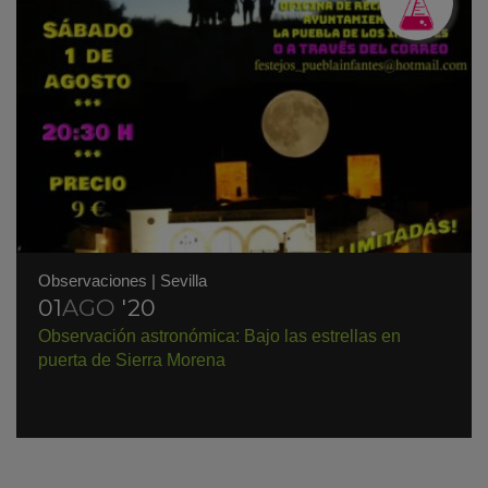
Observaciones
|
Sevilla
01
AGO
'20
Observación astronómica: Bajo las estrellas en
puerta de Sierra Morena