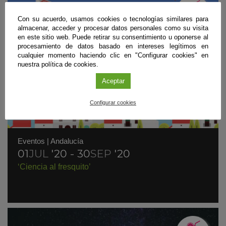
Con su acuerdo, usamos cookies o tecnologías similares para
almacenar, acceder y procesar datos personales como su visita
en este sitio web. Puede retirar su consentimiento u oponerse al
procesamiento de datos basado en intereses legítimos en
cualquier momento haciendo clic en "Configurar cookies" en
nuestra política de cookies.
Aceptar
Configurar cookies
Eventos
|
Andalucía
01
JUL
'20 - 30
SEP
'20
‘Ciencia al fresquito’