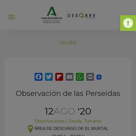
Abrir 
Abrir
menú
VOLVER
Observación de las Perseidas
12
AGO
'20
Observaciones
|
Sevilla
,
Tomares
ÁREA DE DESCANSO DE EL MURTAL