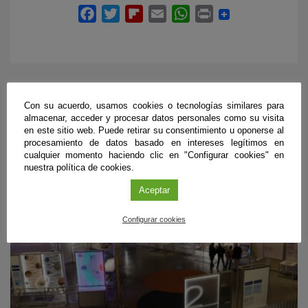
Con su acuerdo, usamos cookies o tecnologías similares para
PRÓXIMOS EVENTOS
almacenar, acceder y procesar datos personales como su visita
en este sitio web. Puede retirar su consentimiento u oponerse al
procesamiento de datos basado en intereses legítimos en
cualquier momento haciendo clic en "Configurar cookies" en
nuestra política de cookies.
Aceptar
Configurar cookies