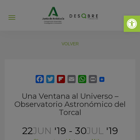
Abrir 
Abrir
menú
VOLVER
Una Ventana al Universo –
Observatorio Astronómico del
Torcal
22
JUN
'19 - 30
JUL
'19