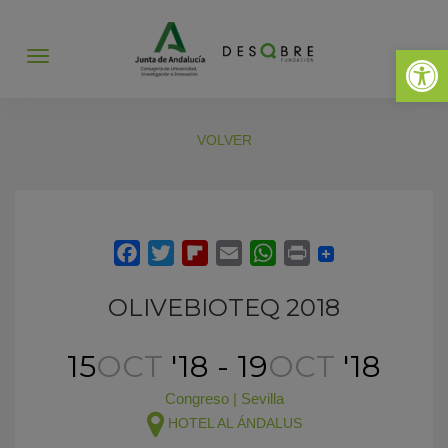
Abrir 
Abrir
menú
VOLVER
OLIVEBIOTEQ 2018
15
OCT
'18 - 19
OCT
'18
Congreso
|
Sevilla
HOTEL AL ÁNDALUS