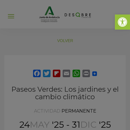
Abrir 
Abrir
menú
VOLVER
Paseos Verdes: Los jardines y el
cambio climático
ACTIVIDAD
PERMANENTE
24
MAY
'25 - 31
DIC
'25