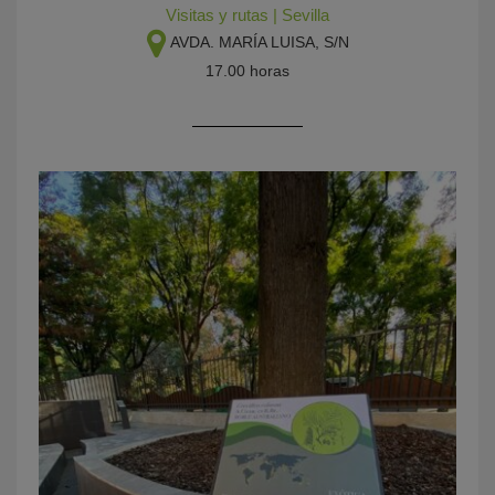
Visitas y rutas
|
Sevilla
AVDA. MARÍA LUISA, S/N
17.00 horas
KY