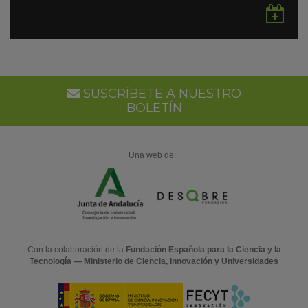
Gu
en
Go
Ca
SUSCRÍBETE A NUESTRO
BOLETÍN
Una web de:
Con la colaboración de la
Fundación Española para la Ciencia y la
Tecnología — Ministerio de Ciencia, Innovación y Universidades