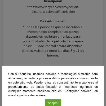
Inscripción
https://www.fecyt.es/es/proyeccion-
picture-a-scientist/inscripcion
Más información
* Todas las personas que se inscriban al
evento hasta completar las plazas
disponibles recibirán un enlace para
poder disfrutar de la película de manera
online
. El documental estará disponible
para su visionado entre los días 8 y 11 de
febrero.
Con su acuerdo, usamos cookies o tecnologías similares para
almacenar, acceder y procesar datos personales como su visita
en este sitio web. Puede retirar su consentimiento u oponerse al
procesamiento de datos basado en intereses legítimos en
cualquier momento haciendo clic en "Configurar cookies" en
nuestra política de cookies.
Aceptar